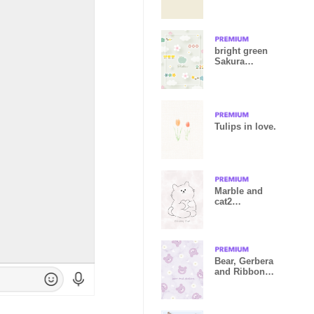
bright green
Sakura
blooms 05_2
Tulips in love.
Marble and
cat2
pinkbrown20_
2
Bear, Gerbera
and Ribbon
purple04_2