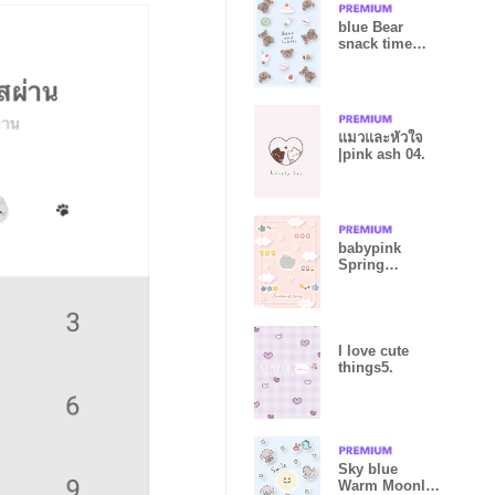
blue Bear
snack time
05_2
แมวและหัวใจ
|pink ash 04.
babypink
Spring
footsteps 09_2
I love cute
things5.
Sky blue
Warm Moonlit