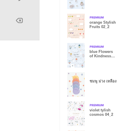
Night 02_2
orange Stylish
Fruits 02_2
blue Flowers
of Kindness
05_2
ชมพู ม่วง เหลือง
violet tylish
cosmos 04_2