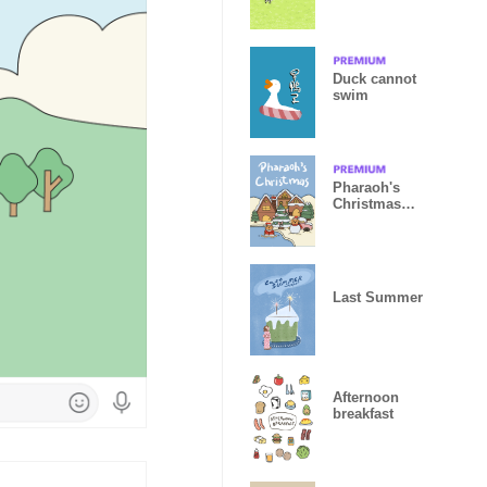
you
Duck cannot
swim
Pharaoh's
Christmas
Ver.2
Last Summer
Afternoon
breakfast