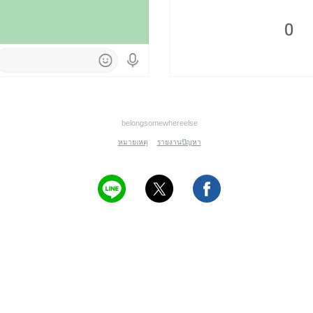
belongsomewhereelse
หมายเหตุ
รายงานปัญหา