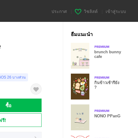
ประกาศ
|
วิชลิสต์
|
เข้าสู่ระบบ
ธีมแนะนำ
e
brunch bunny
cafe
 iOS 26 บางส่วน
กินข้าวเช้ารึยัง
?
ซื้อ
NONO PPanG
ฟรี!