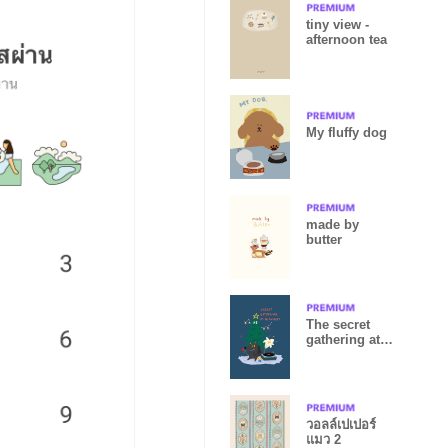
tiny view -
afternoon tea
My fluffy dog
made by
butter
The secret
gathering at
midnight
วอลล์เปเปอร์
แมว 2