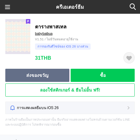
ครีเอเตอร์ธีม
ตารางพาสเทล
babybaibua
V1.51 / ไม่มีวันหมดอายุใช้งาน
การรองรับดีไซน์ของ iOS 26 บางส่วน
31THB
ส่งของขวัญ
ซื้อ
ลองใช้สติกเกอร์ & ธีมไม่อั้น ฟรี!
การแสดงผลธีมบน iOS 26
ภาพในร้านธีมเป็นภาพประกอบเท่านั้น ธีมจริงอาจแสดงผลต่าง/ไม่ครบถ้วนตามเวอร์ชัน LINE
และระบบปฏิบัติการ โปรดพิจารณาก่อนซื้อ