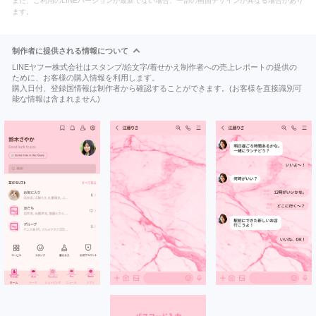
また、ご利用のLINEバージョンが最新でない場合、一部の画面デザインが異なる場合があり
ます。
制作者に提供される情報について
LINEヤフー株式会社はスタンプ/絵文字/着せかえ制作者への売上レポートの提供の
ために、お客様の購入情報を利用します。
購入日付、登録国情報は制作者から確認することができます。(お客様を直接識別可
能な情報は含まれません)