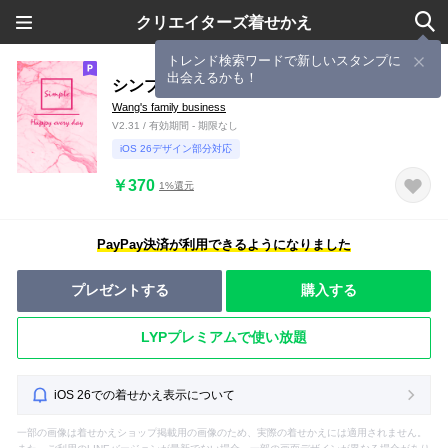
クリエイターズ着せかえ
トレンド検索ワードで新しいスタンプに
出会えるかも！
シンプルでスタイリッシュな大理石-2
Wang's family business
V2.31 / 有効期間 - 期限なし
iOS 26デザイン部分対応
￥370
1%還元
PayPay決済が利用できるようになりました
プレゼントする
購入する
LYPプレミアムで使い放題
iOS 26での着せかえ表示について
一部の画像は着せかえショップ掲載用の画像のため、実際の着せかえには適用されません。