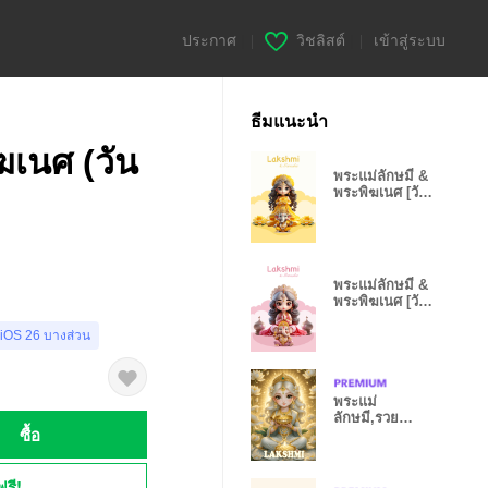
ประกาศ
|
วิชลิสต์
|
เข้าสู่ระบบ
ธีมแนะนำ
ฆเนศ (วัน
พระแม่ลักษมี &
พระพิฆเนศ [วัน
จันทร์]
พระแม่ลักษมี &
พระพิฆเนศ [วัน
อังคาร]
 iOS 26 บางส่วน
พระแม่
ลักษมี,รวย
ซื้อ
ทรัพย์รับเงิน
ล้าน,สมหวัง
ฟรี!