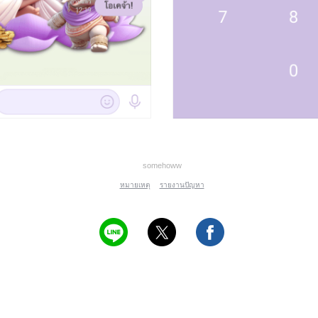
somehoww
หมายเหตุ
รายงานปัญหา