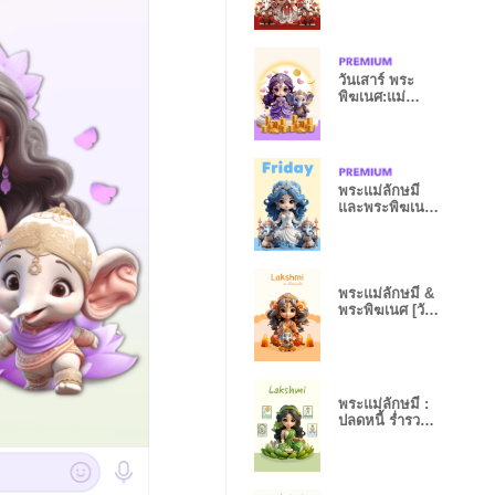
วันอาทิตย์
วันเสาร์ พระ
พิฆเนศ:แม่
ลักษมี
รวย&ความรัก
พระแม่ลักษมี
และพระพิฆเนศ
วันศุกร์
พระแม่ลักษมี &
พระพิฆเนศ [วัน
พฤหัสบดี]
พระแม่ลักษมี :
ปลดหนี้ ร่ำรวย
การงานรุ่ง