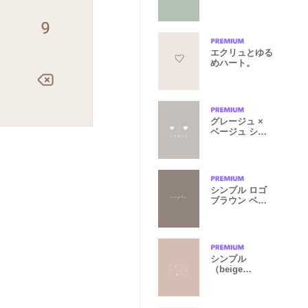
くすみ 緑
エクリュとゆる
めハート。
グレージュ ×
ベージュ シン
プル 大人
シンプル ロゴ
ブラウン ベー
ジュ
シンプル
（beige
brown)V.688