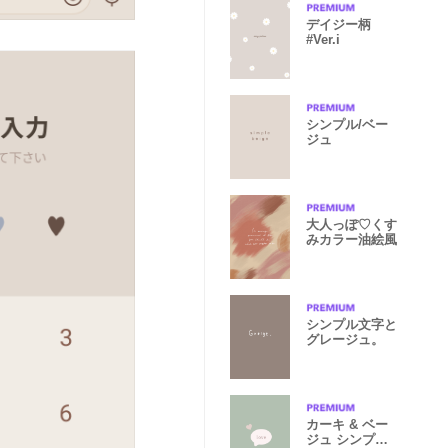
デイジー柄
#Ver.i
シンプル/ベー
ジュ
大人っぽ♡くす
みカラー油絵風
シンプル文字と
グレージュ。
カーキ & ベー
ジュ シンプル