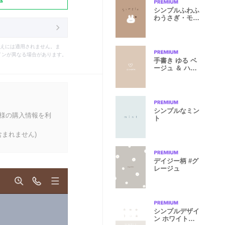
シンプルふわふ
わうさぎ・モカ
ブラウン
えには適用されません。ま
インが異なる場合があります。
手書き ゆる ベ
ージュ ＆ ハー
ト。シンプル
シンプルなミン
客様の購入情報を利
ト
まれません)
デイジー柄 #グ
レージュ
シンプルデザイ
ン ホワイト＆