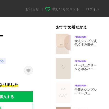
お知らせ
|
欲しいものリスト
|
ログイン
おすすめ着せかえ
ー
大人シンプル淡
色くすみ着せか
え
対応
ベージュグリー
ンとゆるハー
ト。
になりました
手書きシンプル
♡ベージュ
購入する
題