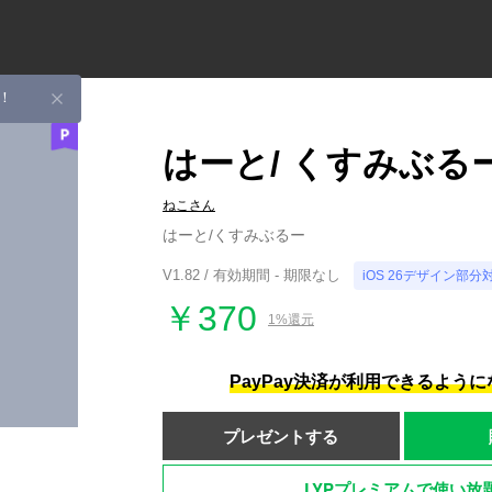
！
はーと/ くすみぶる
ねこさん
はーと/くすみぶるー
V1.82 / 有効期間 - 期限なし
iOS 26デザイン部分
￥370
1%還元
PayPay決済が利用できるよう
プレゼントする
LYPプレミアムで使い放