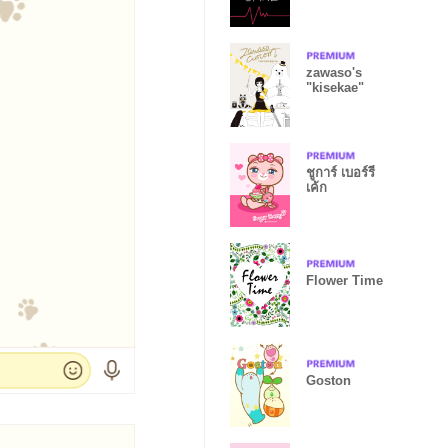
zawaso's
"kisekae"
ชูการ์ เบอร์รี่
เค้ก
Flower Time
Goston