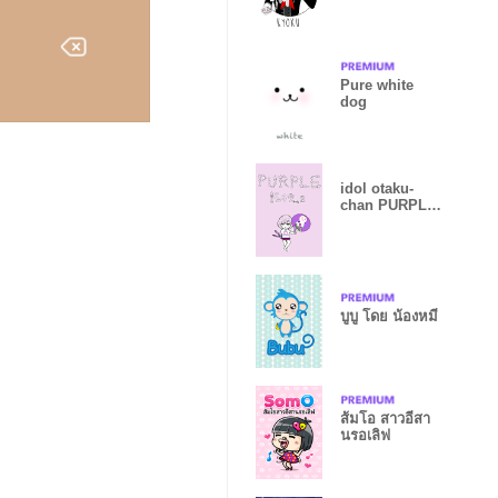
Pure white
dog
idol otaku-
chan PURPLE
2
บูบู โดย น้องหมี
ส้มโอ สาวอีสา
นรอเลิฟ