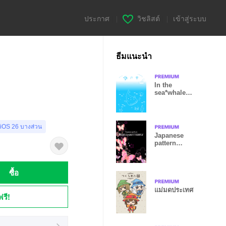
ประกาศ
|
วิชลิสต์
|
เข้าสู่ระบบ
ธีมแนะนำ
In the
sea*whale
shark!
 iOS 26 บางส่วน
Japanese
pattern
SAKURABUTT
ERFLY
ซื้อ
แม่มดประเทศ
ฟรี!