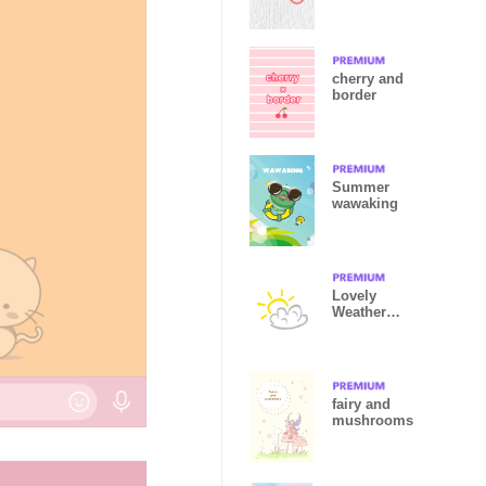
Also adults.
cherry and
border
Summer
wawaking
Lovely
Weather
Yellow & Blue
Cute Sun
fairy and
mushrooms