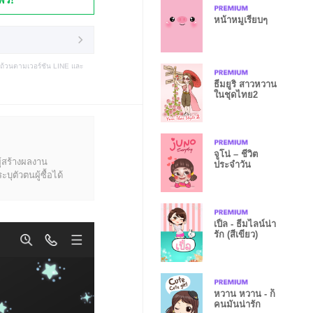
หน้าหมูเรียบๆ
บถ้วนตามเวอร์ชัน LINE และ
ธีมยูริ สาวหวาน
ในชุดไทย2
จูโน่ – ชีวิต
ู้สร้างผลงาน
ประจำวัน
ุตัวตนผู้ซื้อได้
เปิ้ล - ธีมไลน์น่า
รัก (สีเขียว)
หวาน หวาน - ก็
คนมันน่ารัก