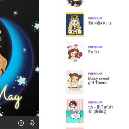
ชื่อ หญิง ค่ะ :)
ธีม น้ำ
Daisy sweet
girl Theme
นุช - ธีมไลน์น่า
รัก (สีเขียว)