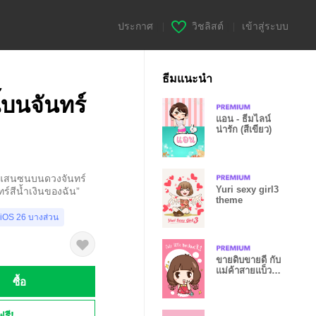
ประกาศ
|
วิชลิสต์
|
เข้าสู่ระบบ
ธีมแนะนำ
บนจันทร์
แอน - ธีมไลน์
น่ารัก (สีเขียว)
ี้แสนซนบนดวงจันทร์
Yuri sexy girl3
ทร์สีน้ำเงินของฉัน”
theme
 iOS 26 บางส่วน
ขายดิบขายดี กับ
แม่ค้าสายแบ็ว
ซื้อ
V.2
ฟรี!