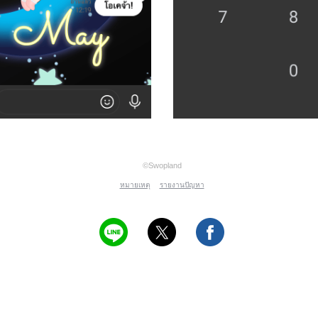
©Swopland
หมายเหตุ
รายงานปัญหา