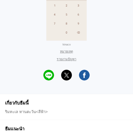
kinaco
หมายเหตุ
รายงานปัญหา
เกี่ยวกับธีมนี้
ริมทะเล ทานตะวัน<สีฟ้า>
ธีมแนะนำ