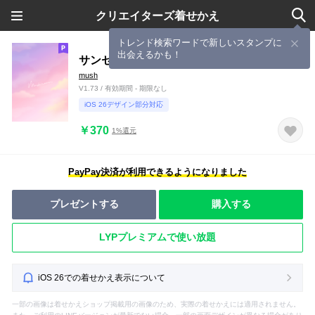
クリエイターズ着せかえ
トレンド検索ワードで新しいスタンプに
出会えるかも！
サンセット mush
mush
V1.73 / 有効期間 - 期限なし
iOS 26デザイン部分対応
￥370
1%還元
PayPay決済が利用できるようになりました
プレゼントする
購入する
LYPプレミアムで使い放題
iOS 26での着せかえ表示について
一部の画像は着せかえショップ掲載用の画像のため、実際の着せかえには適用されません。