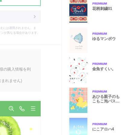
花柄刺繍01
えには適用されません。ま
インが異なる場合があります。
ゆるマンボウ
金魚すくい。
客様の購入情報を利
まれません)
あひる親子のも
こもこ泡バスタ
イム
にこアロハ4