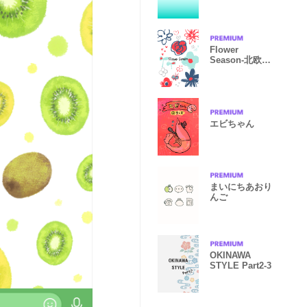
Flower
Season-北欧フ
ラワー- 01
エビちゃん
まいにちあおり
んご
OKINAWA
STYLE Part2-3