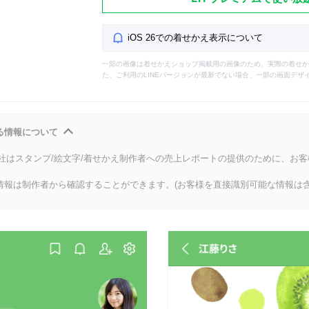
iOS 26での着せかえ表示について
一部の画像は着せかえショップ掲載用の画像のため、実際の着せか
た、ご利用のLINEバージョンが最新でない場合、一部の画面デザ
る情報について
会社はスタンプ/絵文字/着せかえ制作者への売上レポートの提供のために、お
情報は制作者から確認することができます。(お客様を直接識別可能な情報は含