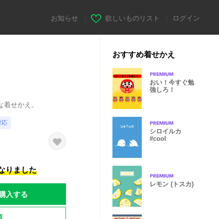
お知らせ
|
欲しいものリスト
|
ログイン
おすすめ着せかえ
おい！今すぐ勉
強しろ！
な着せかえ。
対応
シロイルカ
#cool
になりました
レモン (トスカ)
購入する
題