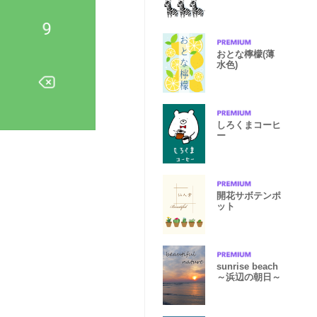
おとな檸檬(薄
水色)
しろくまコーヒ
ー
開花サボテンポ
ット
sunrise beach
～浜辺の朝日～