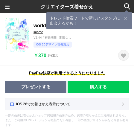
クリエイターズ着せかえ
トレンド検索ワードで新しいスタンプに
出会えるかも！
world of goldfish 〜金魚の世界〜
imame
V2.44 / 有効期間 - 期限なし
iOS 26デザイン部分対応
￥370
1%還元
PayPay決済が利用できるようになりました
プレゼントする
購入する
iOS 26での着せかえ表示について
一部の画像は着せかえショップ掲載用の画像のため、実際の着せかえには適用されません。
また、ご利用のLINEバージョンが最新でない場合、一部の画面デザインが異なる場合があり
ます。