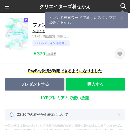
クリエイターズ着せかえ
トレンド検索ワードで新しいスタンプに
出会えるかも！
ファンタジースカイ
かぷくま
V2.46 / 有効期間 - 期限なし
iOS 26デザイン部分対応
￥370
1%還元
PayPay決済が利用できるようになりました
プレゼントする
購入する
LYPプレミアムで使い放題
iOS 26での着せかえ表示について
一部の画像は着せかえショップ掲載用の画像のため、実際の着せかえには適用されません。