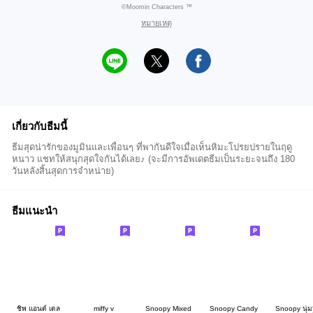
©Moomin Characters ™
หมายเหตุ
เกี่ยวกับธีมนี้
ธีมสุดน่ารักของมูมินและเพื่อนๆ ที่พากันดีใจเมื่อเห็นหิมะโปรยปรายในฤดู
หนาว แชทให้สนุกสุดใจกันได้เลย♪ (จะมีการอัพเดตธีมเป็นระยะจนถึง 180
วันหลังสิ้นสุดการจำหน่าย)
ธีมแนะนำ
ชิพ แอนด์ เดล
miffy v
Snoopy Mixed
Snoopy Candy
Snoopy นุ่มน