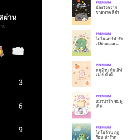
น้องวัวควาย
ชายหาด สีดำ
ไดโนเสาร์น่ารัก
: Dinosaur
Cute
หมูอ้วน ส้มเลิฟ
เว่อร์ คิ้วตี้
แมวน่ารัก ชมพู
เลิฟ
ไดโนอ้วน ฤดู
ร้อน น่าร๊าก