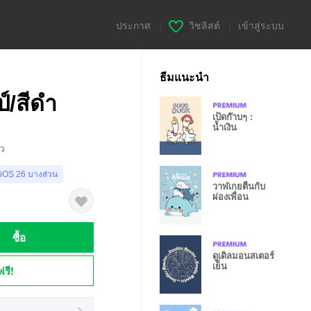
ประกาศ
|
วิชลิสต์
|
เข้าสู่ระบบ
ธีมแนะนำ
ป์/สีดำ
เป็ดก๊าบๆ :
น้ำเงิน
าว
 iOS 26 บางส่วน
วาฬเกยตื้นกับ
ผ่องเพื่อน
ซื้อ
ดูเดิลมอนสเตอร์
เย็น
ฟรี!