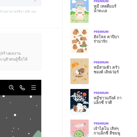
หมี เทดดี้แบร์
น้ำทะเล
บถ้วนตามเวอร์ชัน LINE และ
ฮัลโหล คาปิบา
ร่าน่ารัก
ู้สร้างผลงาน
ุตัวตนผู้ซื้อได้
หมีสามตัว ครัว
ซองต์ เลิฟเว่อร์
หมีชาวแก๊งค์ กา
แล็กซี่ ราศี
เจ้าไดโน เลิฟๆ
กาแล็กซี่ สีชมพู