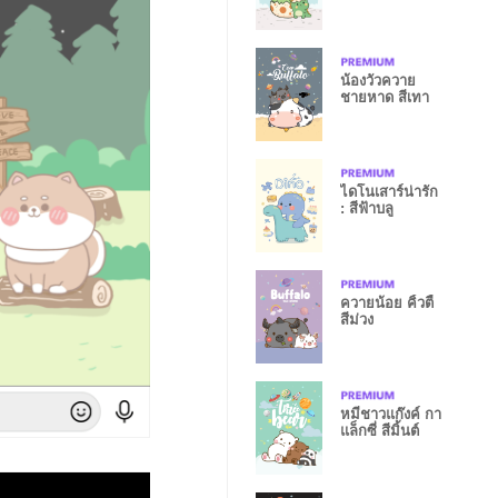
น้องวัวควาย
ชายหาด สีเทา
ไดโนเสาร์น่ารัก
: สีฟ้าบลู
ควายน้อย คิ้วตี้
สีม่วง
หมีชาวแก๊งค์ กา
แล็กซี่ สีมิ้นต์