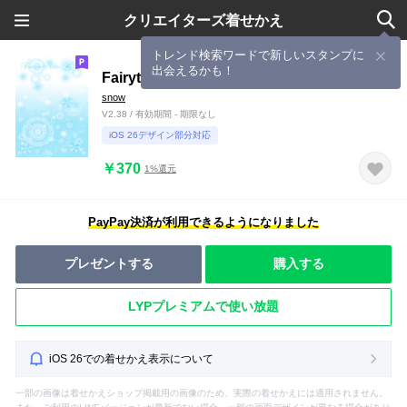
クリエイターズ着せかえ
トレンド検索ワードで新しいスタンプに
出会えるかも！
Fairytale like
snow
V2.38 / 有効期間 - 期限なし
iOS 26デザイン部分対応
￥370
1%還元
PayPay決済が利用できるようになりました
プレゼントする
購入する
LYPプレミアムで使い放題
iOS 26での着せかえ表示について
一部の画像は着せかえショップ掲載用の画像のため、実際の着せかえには適用されません。