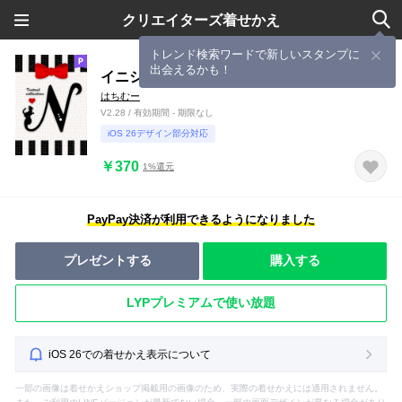
クリエイターズ着せかえ
トレンド検索ワードで新しいスタンプに
出会えるかも！
イニシャルコレクション -N-.
はちむー
V2.28 / 有効期間 - 期限なし
iOS 26デザイン部分対応
￥370
1%還元
PayPay決済が利用できるようになりました
プレゼントする
購入する
LYPプレミアムで使い放題
iOS 26での着せかえ表示について
一部の画像は着せかえショップ掲載用の画像のため、実際の着せかえには適用されません。