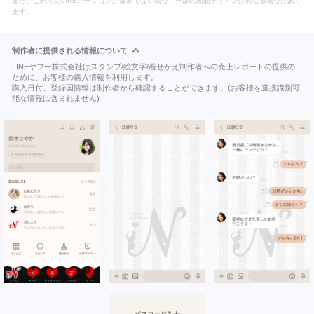
また、ご利用のLINEバージョンが最新でない場合、一部の画面デザインが異なる場合があり
ます。
制作者に提供される情報について
LINEヤフー株式会社はスタンプ/絵文字/着せかえ制作者への売上レポートの提供の
ために、お客様の購入情報を利用します。
購入日付、登録国情報は制作者から確認することができます。(お客様を直接識別可
能な情報は含まれません)