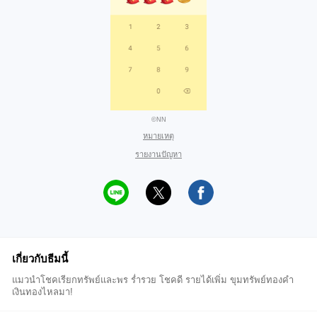
©NN
หมายเหตุ
รายงานปัญหา
เกี่ยวกับธีมนี้
แมวนำโชคเรียกทรัพย์และพร ร่ำรวย โชคดี รายได้เพิ่ม ขุมทรัพย์ทองคำ
เงินทองไหลมา!