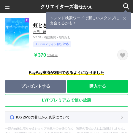
クリエイターズ着せかえ
トレンド検索ワードで新しいスタンプに
出会えるかも！
虹ときらめく雨粒
吉田 暁
V2.31 / 有効期間 - 期限なし
iOS 26デザイン部分対応
￥370
1%還元
PayPay決済が利用できるようになりました
プレゼントする
購入する
LYPプレミアムで使い放題
iOS 26での着せかえ表示について
一部の画像は着せかえショップ掲載用の画像のため、実際の着せかえには適用されません。