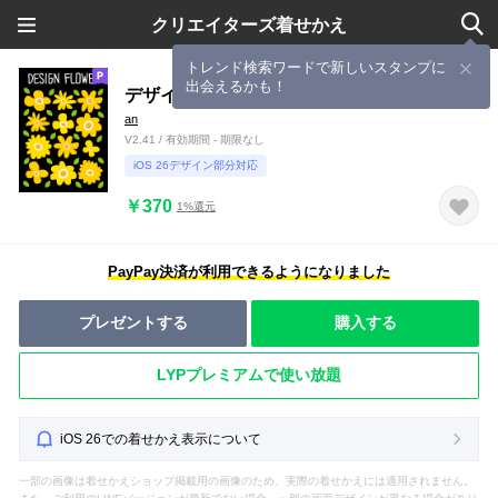
クリエイターズ着せかえ
トレンド検索ワードで新しいスタンプに
出会えるかも！
デザインフラワー 32
an
V2.41 / 有効期間 - 期限なし
iOS 26デザイン部分対応
￥370
1%還元
PayPay決済が利用できるようになりました
プレゼントする
購入する
LYPプレミアムで使い放題
iOS 26での着せかえ表示について
一部の画像は着せかえショップ掲載用の画像のため、実際の着せかえには適用されません。