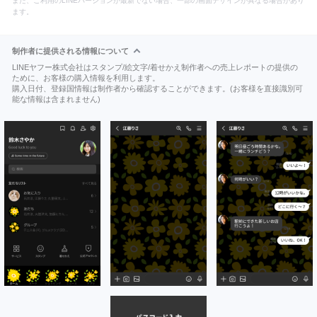
また、ご利用のLINEバージョンが最新でない場合、一部の画面デザインが異なる場合があり
ます。
制作者に提供される情報について
LINEヤフー株式会社はスタンプ/絵文字/着せかえ制作者への売上レポートの提供の
ために、お客様の購入情報を利用します。
購入日付、登録国情報は制作者から確認することができます。(お客様を直接識別可
能な情報は含まれません)