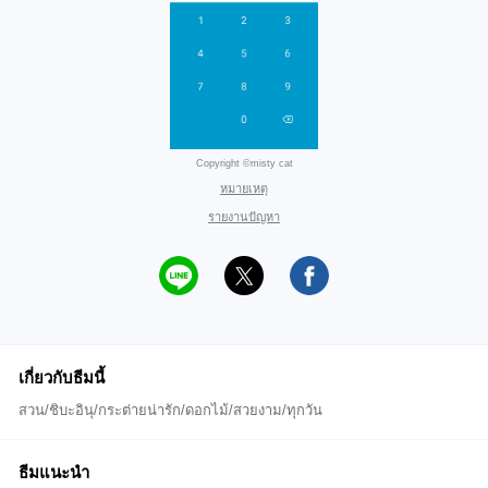
Copyright ©misty cat
หมายเหตุ
รายงานปัญหา
เกี่ยวกับธีมนี้
สวน/ชิบะอินุ/กระต่ายน่ารัก/ดอกไม้/สวยงาม/ทุกวัน
ธีมแนะนำ