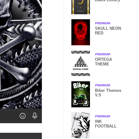
SKULL NEON
RED
ORTEGA
THEME
Biker Themes
V.9
INK
FOOTBALL