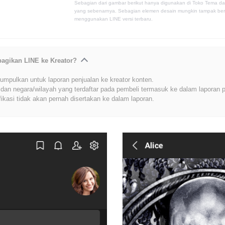
Sebagian dari gambar berikut hanya digunakan di Toko Tema da
yang sebenarnya. Sebagian elemen desain mungkin tampak berb
menggunakan LINE versi terbaru.
bagikan LINE ke Kreator?
umpulkan untuk laporan penjualan ke kreator konten.
dan negara/wilayah yang terdaftar pada pembeli termasuk ke dalam laporan p
fikasi tidak akan pernah disertakan ke dalam laporan.