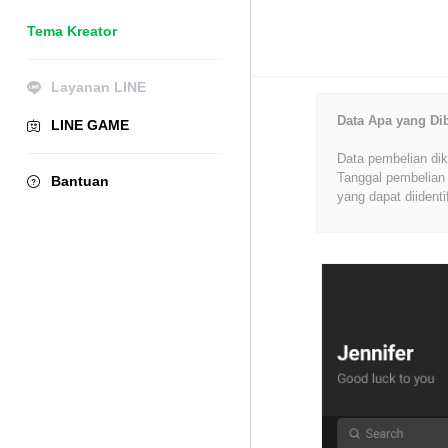
Tema Kreator
Layanan LINE
Data Apa yang Di
LINE GAME
Data pembelian dik
Tanggal pembelian 
Bantuan
yang dapat diidenti