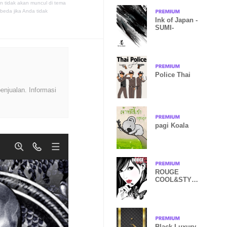
n tidak akan muncul di tema
eda jika Anda tidak
Ink of Japan -
SUMI-
Police Thai
enjualan. Informasi
pagi Koala
ROUGE
COOL&STYLI
SH
Black Luxury