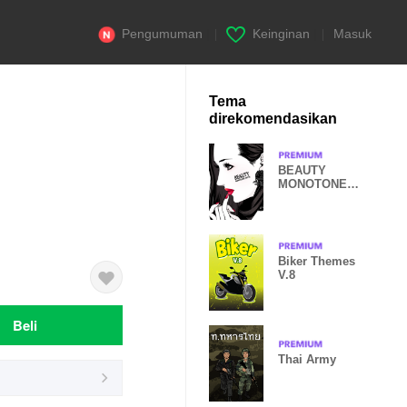
Pengumuman
|
Keinginan
|
Masuk
Tema
direkomendasikan
BEAUTY
MONOTONE
STYLE
Biker Themes
V.8
Beli
Thai Army