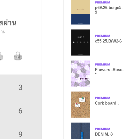
p69.26.beige5-
9
c55.25.B/W2-6
Flowers -Rose-
*
Cork board .
DENIM. 8