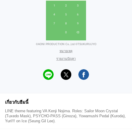
©AONI PRODUCTION Co.,Ltd ©TSUKURUJYO
หมายเหตุ
รายงานปัญหา
เกี่ยวกับธีมนี้
LINE theme featuring VA Kenji Nojima. Roles: Sailor Moon Crystal
(Tuxedo Mask), PSYCHO-PASS (Ginoza), Yowamushi Pedal (Kuroda),
Yuri!!! on Ice (Seung Gil Lee).