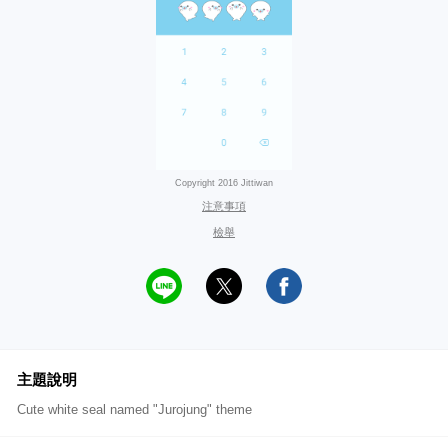
Copyright 2016 Jittiwan
注意事項
檢舉
主題說明
Cute white seal named "Jurojung" theme