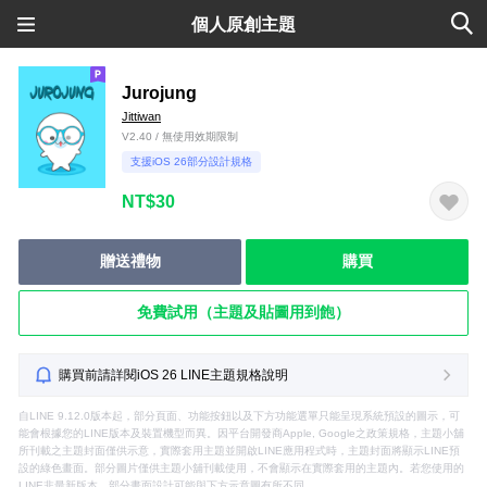
個人原創主題
Jurojung
Jittiwan
V2.40 / 無使用效期限制
支援iOS 26部分設計規格
NT$30
贈送禮物
購買
免費試用（主題及貼圖用到飽）
購買前請詳閱iOS 26 LINE主題規格說明
自LINE 9.12.0版本起，部分頁面、功能按鈕以及下方功能選單只能呈現系統預設的圖示，可
能會根據您的LINE版本及裝置機型而異。因平台開發商Apple, Google之政策規格，主題小舖
所刊載之主題封面僅供示意，實際套用主題並開啟LINE應用程式時，主題封面將顯示LINE預
設的綠色畫面。部分圖片僅供主題小舖刊載使用，不會顯示在實際套用的主題內。若您使用的
LINE非最新版本，部分畫面設計可能與下方示意圖有所不同。