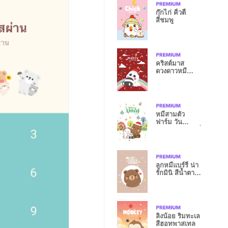
กุ๊กไก่ คิ้วตี้
สีชมพู
คริสต์มาส
ดวงดาวหมี
สายรุ้งสีแดง
หมีสามตัว
ฟาร์ม วัน
คริสต์มาส เลิฟลี่
ลูกหมีแบร์รี่ น่า
รักมินิ สีน้ำตาล
อ่อน
ลิงน้อย ริมทะเล
สีฮอทพาสเทล