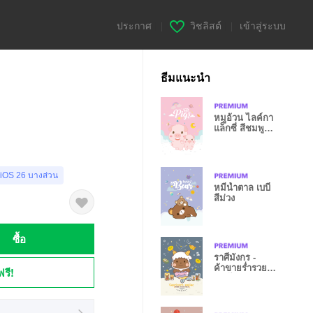
ประกาศ
|
วิชลิสต์
|
เข้าสู่ระบบ
ธีมแนะนำ
า
หมูอ้วน ไลค์กา
แล็กซี่ สีชมพู
อ่อน
 iOS 26 บางส่วน
หมีน้ำตาล เบบี๋
สีม่วง
ซื้อ
ราศีมังกร -
ค้าขายร่ำรวย
ฟรี!
รายได้ปังๆ I