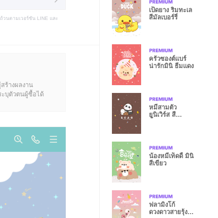
เป็ดยาง ริมทะเล
สีมัลเบอร์รี่
บถ้วนตามเวอร์ชัน LINE และ
ครัวซองต์แบร์
น่ารักมินิ ธีมแดง
ู้สร้างผลงาน
ุตัวตนผู้ซื้อได้
หมีสามตัว
ยูนิเวิร์ส สี
น้ำตาล
น้องหมีเท็ดดี้ มินิ
สีเขียว
ฟลามิงโก้
ดวงดาวสายรุ้ง สี