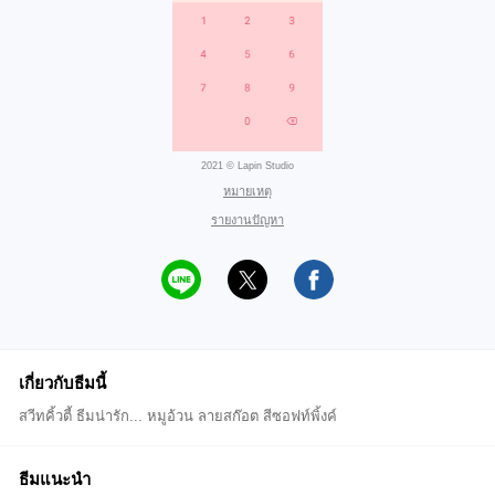
2021 © Lapin Studio
หมายเหตุ
รายงานปัญหา
เกี่ยวกับธีมนี้
สวีทคิ้วตี้ ธีมน่ารัก... หมูอ้วน ลายสก๊อต สีซอฟท์พิ้งค์
ธีมแนะนำ