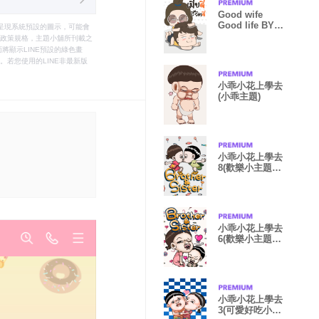
Good wife
Good life BY :
只能呈現系統預設的圖示，可能會
FIMILII
le之政策規格，主題小舖所刊載之
將顯示LINE預設的綠色畫
若您使用的LINE非最新版
小乖小花上學去
(小乖主題)
小乖小花上學去
8(歡樂小主題
篇)
小乖小花上學去
6(歡樂小主題
篇)
小乖小花上學去
3(可愛好吃小主