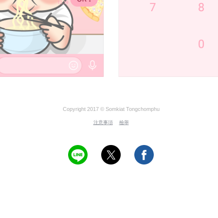
Copyright 2017 © Somkiat Tongchomphu
注意事項
檢舉