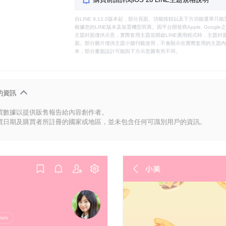
自LINE 9.12.0版本起，部分頁面、功能按鈕以及下方功能選單
根據您的LINE版本及裝置機型而異。因平台開發商Apple, Goog
主題封面僅供示意，實際套用主題並開啟LINE應用程式時，主題封面
面。部分圖片僅供主題小舖刊載使用，不會顯示在實際套用的主題內。
本，部分畫面設計可能與下方示意圖有所不同。
的資訊
買數據以提供販售報告給內容創作者。
買日期及購買者所註冊的國家或地區，並未包含任何可識別用戶的資訊。