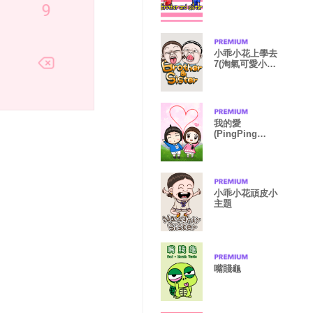
小乖小花上學去
7(淘氣可愛小主
題篇)
我的愛
(PingPing
PaoPao)
小乖小花頑皮小
主題
嘴賤龜