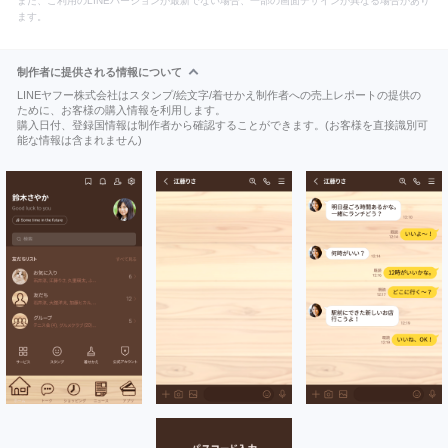
また、ご利用のLINEバージョンが最新でない場合、一部の画面デザインが異なる場合があり
ます。
制作者に提供される情報について
LINEヤフー株式会社はスタンプ/絵文字/着せかえ制作者への売上レポートの提供の
ために、お客様の購入情報を利用します。
購入日付、登録国情報は制作者から確認することができます。(お客様を直接識別可
能な情報は含まれません)