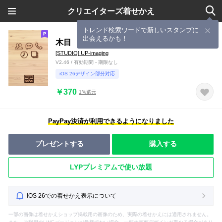
クリエイターズ着せかえ
トレンド検索ワードで新しいスタンプに
出会えるかも！
木目
[STUDIO] UP-imaging
V2.46 / 有効期間 - 期限なし
iOS 26デザイン部分対応
￥370
1%還元
PayPay決済が利用できるようになりました
プレゼントする
購入する
LYPプレミアムで使い放題
iOS 26での着せかえ表示について
一部の画像は着せかえショップ掲載用の画像のため、実際の着せかえには適用されません。