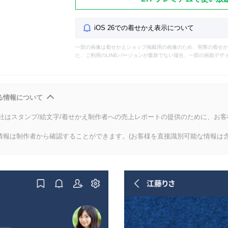
iOS 26での着せかえ表示について
一部の画像は着せかえショップ掲載用の画像のため、実際の着せか
た、ご利用のLINEバージョンが最新でない場合、一部の画面デザ
る情報について
会社はスタンプ/絵文字/着せかえ制作者への売上レポートの提供のために、お
情報は制作者から確認することができます。(お客様を直接識別可能な情報は含