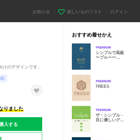
お知らせ
|
欲しいものリスト
|
ログイン
おすすめ着せかえ
シンプルで高級
〜ブルー〜
no.6
向けのデザインです。
対応
TREES
になりました
ザ・シンプル -
目に優しいグリ
購入する
ーン
題