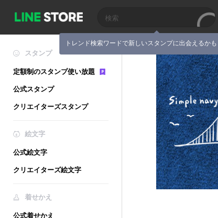
トレンド検索ワードで新しいスタンプに出会えるかも
スタンプ
定額制のスタンプ使い放題
公式スタンプ
クリエイターズスタンプ
絵文字
公式絵文字
クリエイターズ絵文字
着せかえ
公式着せかえ