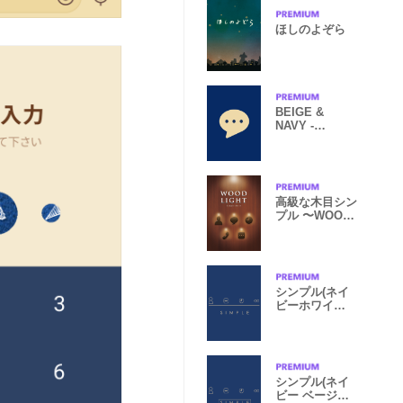
ほしのよぞら
BEIGE &
NAVY -
SIMPLE-
高級な木目シン
プル 〜WOOD
LIGHT〜 Vol.1
シンプル(ネイ
ビーホワイ
ト)Ver.3 文字入
り
シンプル(ネイ
ビー ベージ