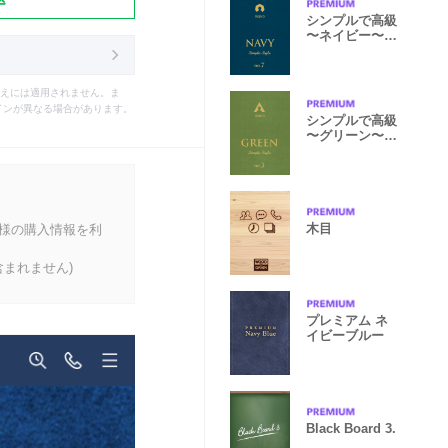
シンプルで高級
〜ネイビー〜
no.7
えには適用されません。ま
インが異なる場合があります。
シンプルで高級
〜グリーン〜
no.3
木目
客様の購入情報を利
まれません)
プレミアム ネ
イビーブルー
Black Board 3.