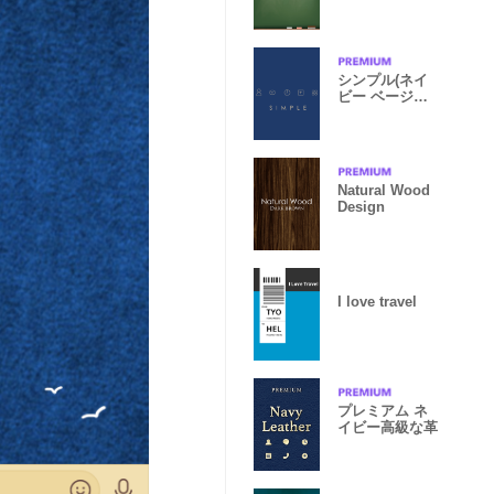
シンプル(ネイ
ビー ベージ
ュ)Ver.7
Natural Wood
Design
I love travel
プレミアム ネ
イビー高級な革