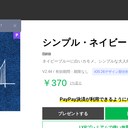
！
シンプル・ネイビー
maya
ネイビーブルーに白いカモメ。シンプルな大人
V2.44 / 有効期間 - 期限なし
iOS 26デザイン部分
￥370
1%還元
PayPay決済が利用できるよう
プレゼントする
LYPプレミアムで使い放