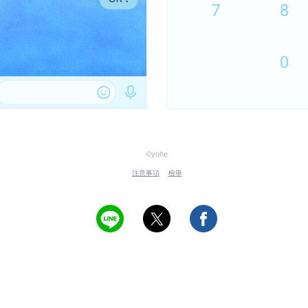
©yohe
注意事項
檢舉