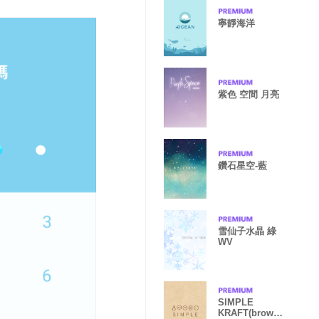
寧靜海洋
紫色 空間 月亮
鑽石星空-藍
雪仙子水晶 綠
WV
SIMPLE
KRAFT(brown)