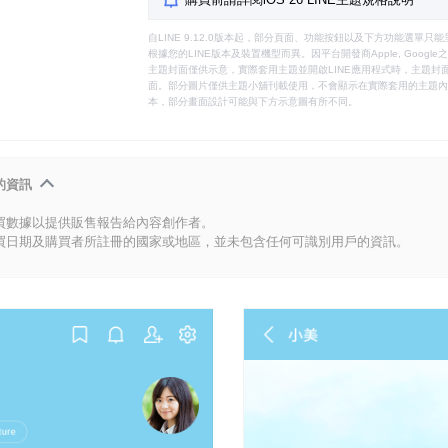
自LINE 9.12.0版本起，部分頁面、功能按鈕以及下方功能選單
根據您的LINE版本及裝置機型而異。因平台開發商Apple, Goog
主題封面僅供示意，實際套用主題並開啟LINE應用程式時，主題封面
面。部分圖片僅供主題小舖刊載使用，不會顯示在實際套用的主題內。
本，部分畫面設計可能與下方示意圖有所不同。
的資訊
買數據以提供販售報告給內容創作者。
買日期及購買者所註冊的國家或地區，並未包含任何可識別用戶的資訊。