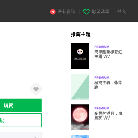
最新資訊
|
願望清單
|
登入
推薦主題
簡單酷圖標彩虹
主題 WV
極簡主義 - 薄荷
綠
購買
多雲的滿月：血
月亮 WV
飽）