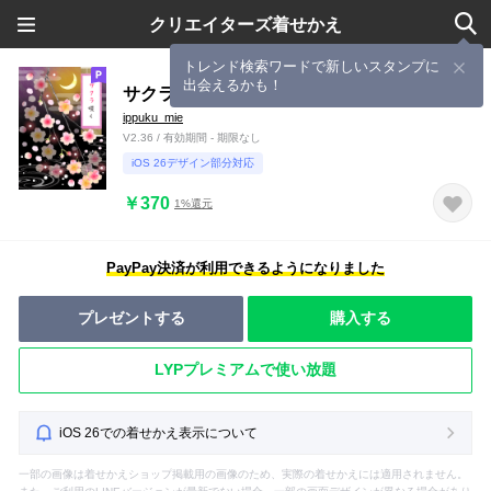
クリエイターズ着せかえ
トレンド検索ワードで新しいスタンプに
出会えるかも！
サクラ咲く（夜）
ippuku_mie
V2.36 / 有効期間 - 期限なし
iOS 26デザイン部分対応
￥370
1%還元
PayPay決済が利用できるようになりました
プレゼントする
購入する
LYPプレミアムで使い放題
iOS 26での着せかえ表示について
一部の画像は着せかえショップ掲載用の画像のため、実際の着せかえには適用されません。