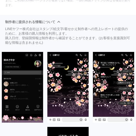
また、ご利用のLINEバージョンが最新でない場合、一部の画面デザインが異なる場合があり
ます。
制作者に提供される情報について
LINEヤフー株式会社はスタンプ/絵文字/着せかえ制作者への売上レポートの提供の
ために、お客様の購入情報を利用します。
購入日付、登録国情報は制作者から確認することができます。(お客様を直接識別可
能な情報は含まれません)