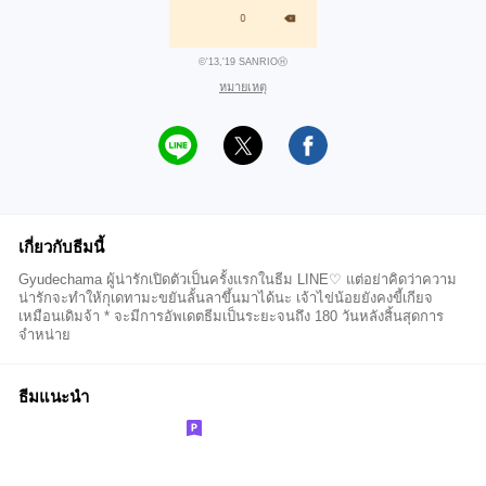
©'13,'19 SANRIOⒽ
หมายเหตุ
เกี่ยวกับธีมนี้
Gyudechama ผู้น่ารักเปิดตัวเป็นครั้งแรกในธีม LINE♡ แต่อย่าคิดว่าความ
น่ารักจะทำให้กุเดทามะขยันลั้นลาขึ้นมาได้นะ เจ้าไข่น้อยยังคงขี้เกียจ
เหมือนเดิมจ้า * จะมีการอัพเดตธีมเป็นระยะจนถึง 180 วันหลังสิ้นสุดการ
จำหน่าย
ธีมแนะนำ