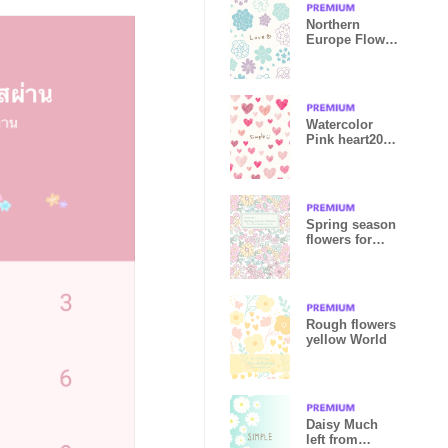
Northern
Europe Flower
and star8
Japan
Watercolor
Pink heart20
from Japan
Spring season
flowers for
World
Rough flowers
yellow World
Daisy Much
left from