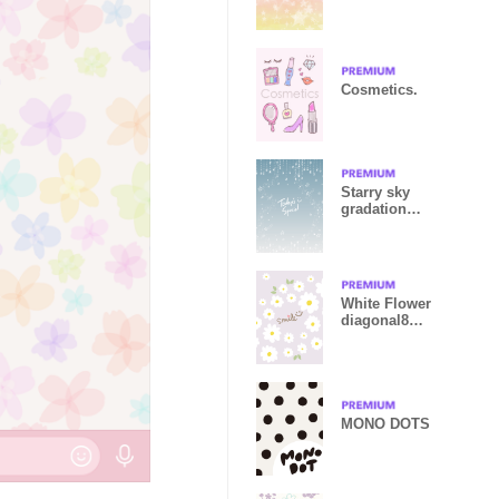
from Japan
Cosmetics.
Starry sky
gradation
Smile23 from
Japan
White Flower
diagonal8
from Japan
MONO DOTS