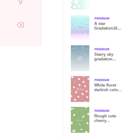
Japan
A star
Gradation16
from Japan
Starry sky
gradation
Smile25 from
Japan
White floret
darkish color2
from Japan
Rough cute
cherry
blossoms 2
green05_2