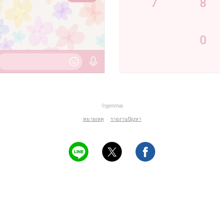
©genmai
หมายเหตุ
รายงานปัญหา