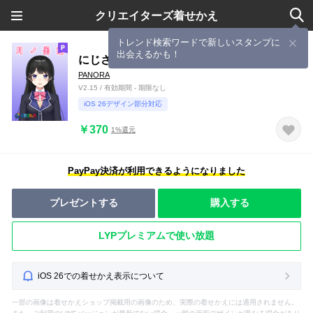
クリエイターズ着せかえ
トレンド検索ワードで新しいスタンプに
出会えるかも！
にじさんじ 月ノ美兎
PANORA
V2.15 / 有効期間 - 期限なし
iOS 26デザイン部分対応
￥370
1%還元
PayPay決済が利用できるようになりました
プレゼントする
購入する
LYPプレミアムで使い放題
iOS 26での着せかえ表示について
一部の画像は着せかえショップ掲載用の画像のため、実際の着せかえには適用されません。