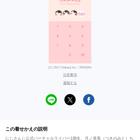
(C) 2017 Ichikara Inc. / PANORA
注意事項
通報する
この着せかえの説明
にじさんじ公式バーチャルライバー1期生、月ノ美兎（つきのみと）ち