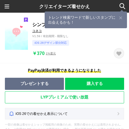
クリエイターズ着せかえ
トレンド検索ワードで新しいスタンプに
出会えるかも！
シンプルグラデーション：ミントピンク
コネコ
V1.59 / 有効期間 - 期限なし
iOS 26デザイン部分対応
￥370
1%還元
PayPay決済が利用できるようになりました
プレゼントする
購入する
LYPプレミアムで使い放題
iOS 26での着せかえ表示について
一部の画像は着せかえショップ掲載用の画像のため、実際の着せかえには適用されません。