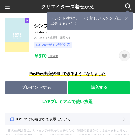
クリエイターズ着せかえ
トレンド検索ワードで新しいスタンプに
出会えるかも！
シンプル（yellow blue)V.292
hotatekun
V2.05 / 有効期間 - 期限なし
iOS 26デザイン部分対応
￥370
1%還元
PayPay決済が利用できるようになりました
プレゼントする
購入する
LYPプレミアムで使い放題
iOS 26での着せかえ表示について
一部の画像は着せかえショップ掲載用の画像のため、実際の着せかえには適用されません。