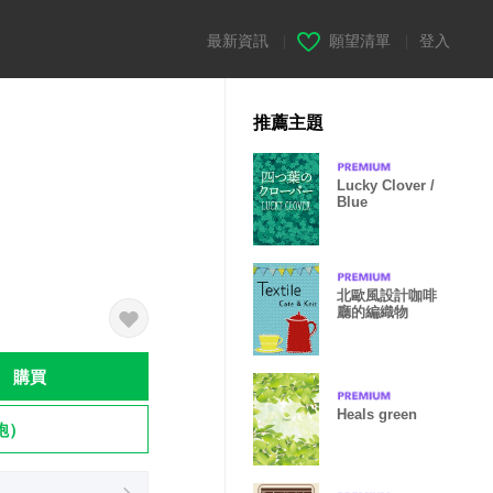
最新資訊
|
願望清單
|
登入
推薦主題
Lucky Clover /
Blue
北歐風設計咖啡
廳的編織物
購買
Heals green
飽）