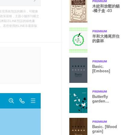
木紋和放鬆的貓
-橘子盒 -03
只能呈現系統預設的圖示，可能會
le之政策規格，主題小舖所刊載之
將顯示LINE預設的綠色畫
若您使用的LINE非最新版
羊和大捲尾所住
的森林
Basic.
[Emboss]
Butterfly
garden
nordic3.
Basic. [Wood
grain]