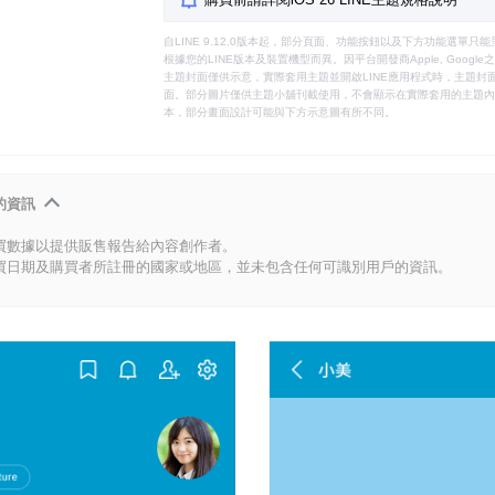
自LINE 9.12.0版本起，部分頁面、功能按鈕以及下方功能選單
根據您的LINE版本及裝置機型而異。因平台開發商Apple, Goog
主題封面僅供示意，實際套用主題並開啟LINE應用程式時，主題封面
面。部分圖片僅供主題小舖刊載使用，不會顯示在實際套用的主題內。
本，部分畫面設計可能與下方示意圖有所不同。
的資訊
買數據以提供販售報告給內容創作者。
買日期及購買者所註冊的國家或地區，並未包含任何可識別用戶的資訊。