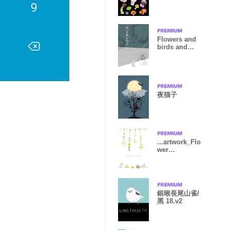
Flowers and
birds and
circles.
夜猫子
...artwork_Flo
wer
Ornament3
銀喉長尾山雀/
黑 18.v2