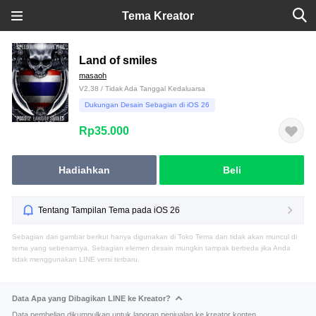
Tema Kreator
Land of smiles
masaoh
V2.38 / Tidak Ada Tanggal Kedaluarsa
Dukungan Desain Sebagian di iOS 26
Rp35.000
Hadiahkan
Beli
Tentang Tampilan Tema pada iOS 26
Sebagian dari gambar berikut hanya digunakan di Toko Tema dan tidak akan muncul di
tema yang sebenarnya. Sebagian elemen desain mungkin tampak berbeda jika Anda
tidak menggunakan LINE versi terbaru.
Data Apa yang Dibagikan LINE ke Kreator?
Data pembelian dikumpulkan untuk laporan penjualan ke kreator konten.