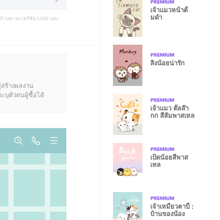
เจ้าแมวหน้าดั๊
มดำ
บถ้วนตามเวอร์ชัน LINE และ
ลิงน้อยน่ารัก
ู้สร้างผลงาน
ุตัวตนผู้ซื้อได้
เจ้าแมว ตั๊ลล๊า
กก สีส้มพาสเทล
เป็ดน้อยสีพาส
เทล
เจ้าเหมียวคาบี้ :
บ้านของน้อง