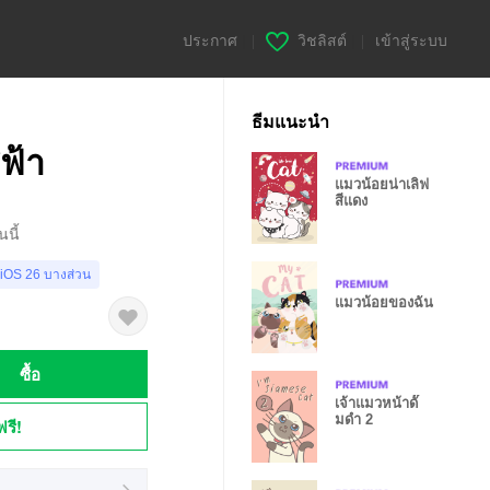
ประกาศ
|
วิชลิสต์
|
เข้าสู่ระบบ
ธีมแนะนำ
ีฟ้า
แมวน้อยน่าเลิฟ
สีแดง
นี้
 iOS 26 บางส่วน
แมวน้อยของฉัน
ซื้อ
เจ้าแมวหน้าดั๊
มดำ 2
ฟรี!