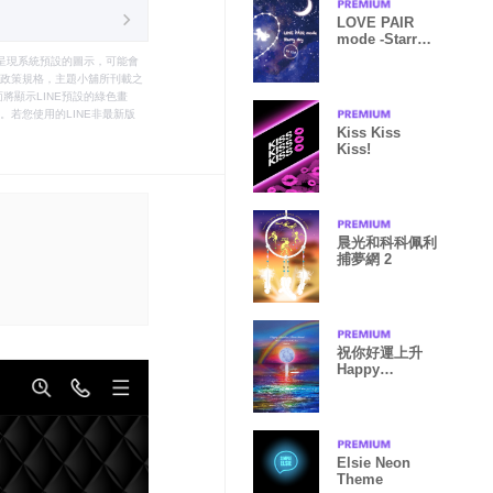
LOVE PAIR
mode -Starry
sky- [Girl]
只能呈現系統預設的圖示，可能會
ver.1
le之政策規格，主題小舖所刊載之
將顯示LINE預設的綠色畫
若您使用的LINE非最新版
Kiss Kiss
Kiss!
晨光和科科佩利
捕夢網 2
祝你好運上升
Happy
Rainbow
Moon
Elsie Neon
Theme