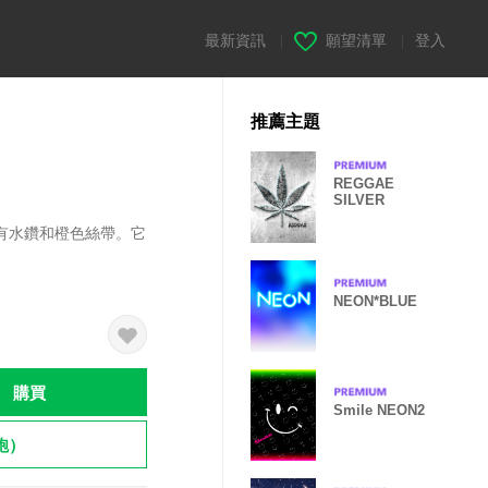
最新資訊
|
願望清單
|
登入
推薦主題
REGGAE
SILVER
有水鑽和橙色絲帶。它
NEON*BLUE
購買
Smile NEON2
飽）