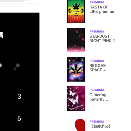
RASTA OF
LIFE premium
STARDUST
NIGHT PINK J
REGGAE
SPACE 4
Glittering
butterfly
winepinkrose
【我愛老公】