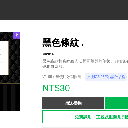
黑色條紋 .
Isa-nyan
黑色絎縫和條紋給人以豐富華麗的印象。鈕扣飾
優雅而成熟。
V1.69 / 無使用效期限制
支援iOS 26部分設計規格
NT$30
贈送禮物
免費試用（主題及貼圖用到