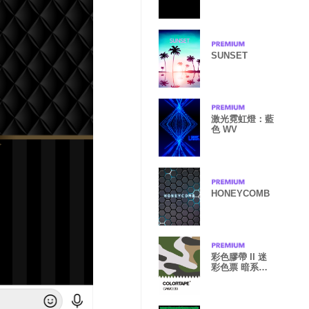
SUNSET
激光霓虹燈：藍
色 WV
HONEYCOMB
彩色膠帶 II 迷
彩色票 暗系版
本 編號: 33