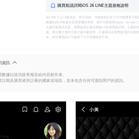
購買前請詳閱iOS 26 LINE主題規格說明
自LINE 9.12.0版本起，部分頁面、功能按鈕以及下方功能選單
根據您的LINE版本及裝置機型而異。因平台開發商Apple, Goog
主題封面僅供示意，實際套用主題並開啟LINE應用程式時，主題封面
面。部分圖片僅供主題小舖刊載使用，不會顯示在實際套用的主題內。
本，部分畫面設計可能與下方示意圖有所不同。
的資訊
買數據以提供販售報告給內容創作者。
買日期及購買者所註冊的國家或地區，並未包含任何可識別用戶的資訊。