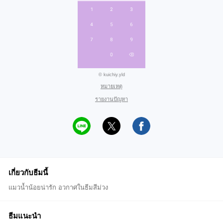
© kuichiy.yld
หมายเหตุ
รายงานปัญหา
เกี่ยวกับธีมนี้
แมวน้ำน้อยน่ารัก อวกาศในธีมสีม่วง
ธีมแนะนำ