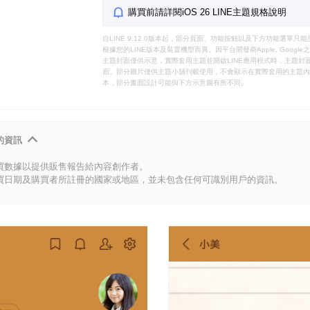
購買前請詳閱iOS 26 LINE主題規格說明
自LINE 9.12.0版本起，部分頁面、功能按鈕以及下方功能選單
根據您的LINE版本及裝置機型而異。因平台開發商Apple, Goog
主題封面僅供示意，實際套用主題並開啟LINE應用程式時，主題封面
面。部分圖片僅供主題小舖刊載使用，不會顯示在實際套用的主題內。
本，部分畫面設計可能與下方示意圖有所不同。
的資訊
買數據以提供販售報告給內容創作者。
買日期及購買者所註冊的國家或地區，並未包含任何可識別用戶的資訊。