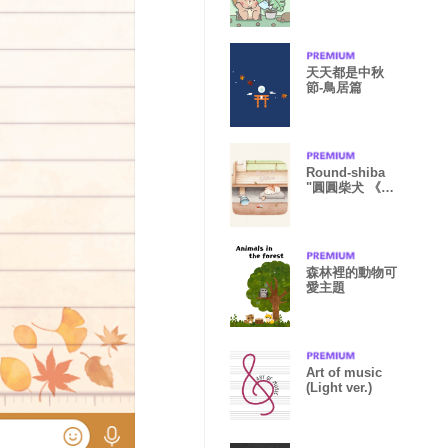
mint Green!
天天都是中秋
節-鳥居篇
Round-shiba
"圓圓柴犬 《日
式》
森林裡的動物可
愛主題
Art of music
(Light ver.)