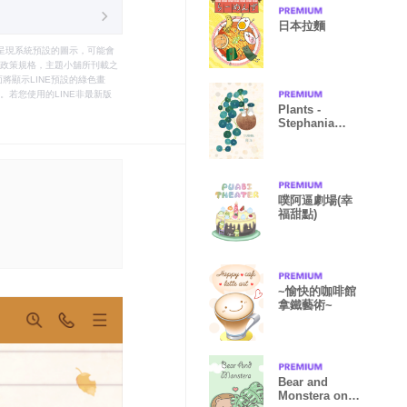
日本拉麵
只能呈現系統預設的圖示，可能會
le之政策規格，主題小舖所刊載之
將顯示LINE預設的綠色畫
若您使用的LINE非最新版
Plants -
Stephania
erecta-
噗阿逼劇場(幸
福甜點)
~愉快的咖啡館
拿鐵藝術~
Bear and
Monstera on