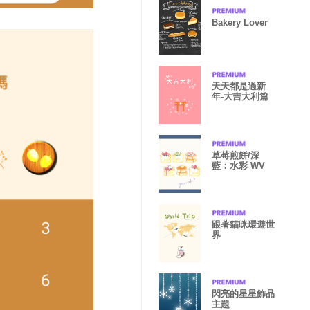
Bakery Lover
天天都是過新
年-大吉大利篇
草莓煎餅/深
藍：水彩 WV
跟著貓咪環遊世
界
閃亮的星星飾品
主題