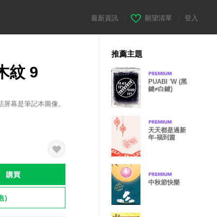
最新資訊
|
願望清單
|
登入
推薦主題
紋 9
PUABI 'W (黑
鍵≠白鍵)
話屏幕是筆記本圖像。
天天都是過新
年-福到篇
購買
中秋節快樂
飽）