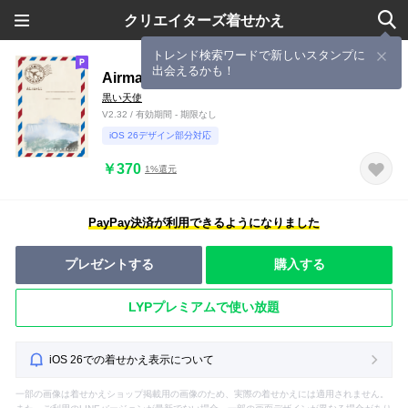
クリエイターズ着せかえ
トレンド検索ワードで新しいスタンプに
出会えるかも！
Airmail Ontario Canada NiagaraFalls Ver.
黒い天使
V2.32 / 有効期間 - 期限なし
iOS 26デザイン部分対応
￥370
1%還元
PayPay決済が利用できるようになりました
プレゼントする
購入する
LYPプレミアムで使い放題
iOS 26での着せかえ表示について
一部の画像は着せかえショップ掲載用の画像のため、実際の着せかえには適用されません。