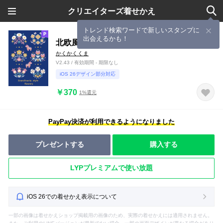
クリエイターズ着せかえ
トレンド検索ワードで新しいスタンプに
出会えるかも！
北欧風花もよう 2
かくかくくま
V2.43 / 有効期間 - 期限なし
iOS 26デザイン部分対応
￥370
1%還元
PayPay決済が利用できるようになりました
プレゼントする
購入する
LYPプレミアムで使い放題
iOS 26での着せかえ表示について
一部の画像は着せかえショップ掲載用の画像のため、実際の着せかえには適用されません。