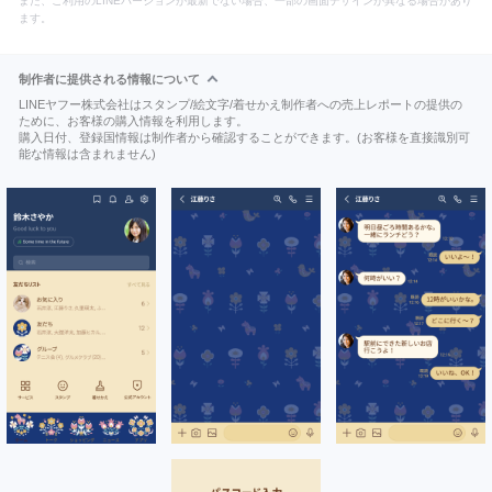
また、ご利用のLINEバージョンが最新でない場合、一部の画面デザインが異なる場合があり
ます。
制作者に提供される情報について
LINEヤフー株式会社はスタンプ/絵文字/着せかえ制作者への売上レポートの提供の
ために、お客様の購入情報を利用します。
購入日付、登録国情報は制作者から確認することができます。(お客様を直接識別可
能な情報は含まれません)