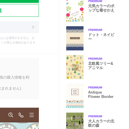
元気カラーのポ
題
ップな着せかえ
ドット・ネイビ
えには適用されません。ま
ー
インが異なる場合があります。
北欧風ツリー&
アニマル
客様の購入情報を利
まれません)
Antique
Flower Border
大人カラーの北
欧の森