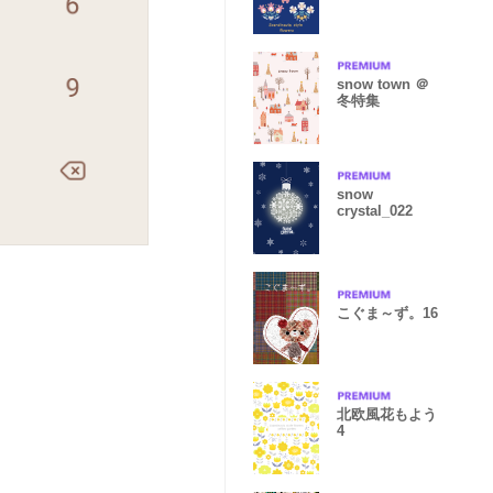
snow town ＠
冬特集
snow
crystal_022
こぐま～ず。16
北欧風花もよう
4