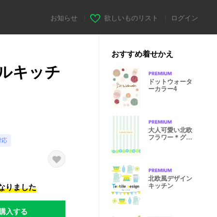
お知らせ
|
欲しいものリスト
|
ログイン
おすすめ着せかえ
ルキッチ
ドットウォータ
ーカラー4
大人可愛い北欧
フラワー＊グリ
対応
ーン
北欧風デザイン
キッチン
になりました
購入する