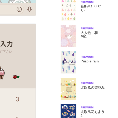
葉8-色とりど
り-
大人色－和－
P/G
Purple rain
北欧風の街並み
北欧風花もよう
2