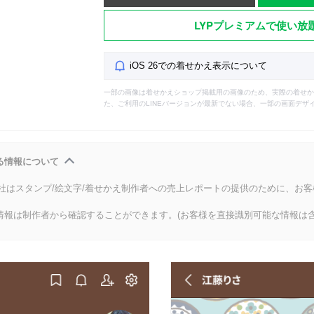
LYPプレミアムで使い放
iOS 26での着せかえ表示について
一部の画像は着せかえショップ掲載用の画像のため、実際の着せか
た、ご利用のLINEバージョンが最新でない場合、一部の画面デザ
る情報について
会社はスタンプ/絵文字/着せかえ制作者への売上レポートの提供のために、お
情報は制作者から確認することができます。(お客様を直接識別可能な情報は含