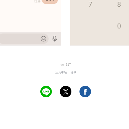
yc_517
注意事項
檢舉