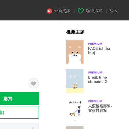
最新資訊
|
願望清單
|
登入
推薦主題
FACE (shiba
Inu)
break time
shibainu 2
購買
人類觀察部隊-
女孩與狗篇
飽）