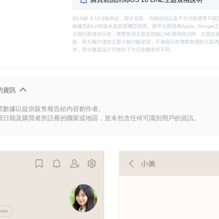
自LINE 9.12.0版本起，部分頁面、功能按鈕以及下方功能選單
根據您的LINE版本及裝置機型而異。因平台開發商Apple, Goog
主題封面僅供示意，實際套用主題並開啟LINE應用程式時，主題封面
面。部分圖片僅供主題小舖刊載使用，不會顯示在實際套用的主題內。
本，部分畫面設計可能與下方示意圖有所不同。
的資訊
買數據以提供販售報告給內容創作者。
買日期及購買者所註冊的國家或地區，並未包含任何可識別用戶的資訊。