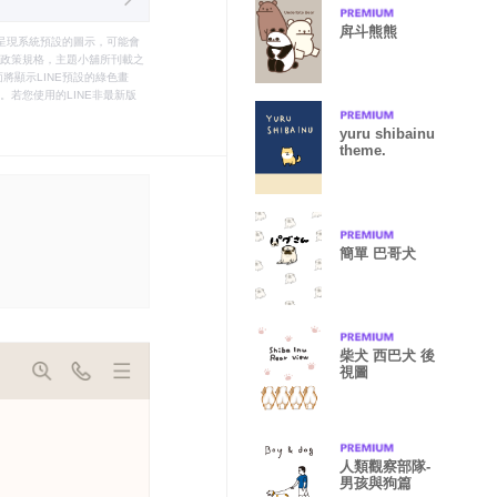
戽斗熊熊
只能呈現系統預設的圖示，可能會
le之政策規格，主題小舖所刊載之
將顯示LINE預設的綠色畫
若您使用的LINE非最新版
yuru shibainu
theme.
簡單 巴哥犬
柴犬 西巴犬 後
視圖
人類觀察部隊-
男孩與狗篇