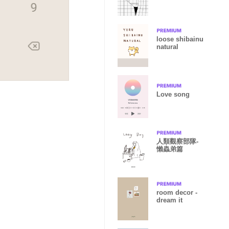
loose shibainu
natural
Love song
人類觀察部隊-
懶蟲弟篇
room decor -
dream it