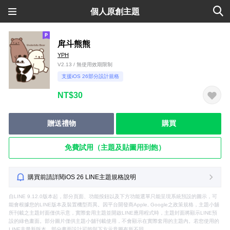
個人原創主題
戽斗熊熊
YPH
V2.13 / 無使用效期限制
支援iOS 26部分設計規格
NT$30
贈送禮物
購買
免費試用（主題及貼圖用到飽）
購買前請詳閱iOS 26 LINE主題規格說明
自LINE 9.12.0版本起，部分頁面、功能按鈕以及下方功能選單只能呈現系統預設的圖示，可
能會根據您的LINE版本及裝置機型而異。因平台開發商Apple, Google之政策規格，主題小舖
所刊載之主題封面僅供示意，實際套用主題並開啟LINE應用程式時，主題封面將顯示LINE預
設的綠色畫面。部分圖片僅供主題小舖刊載使用，不會顯示在實際套用的主題內。若您使用的
LINE非最新版本，部分畫面設計可能與下方示意圖有所不同。