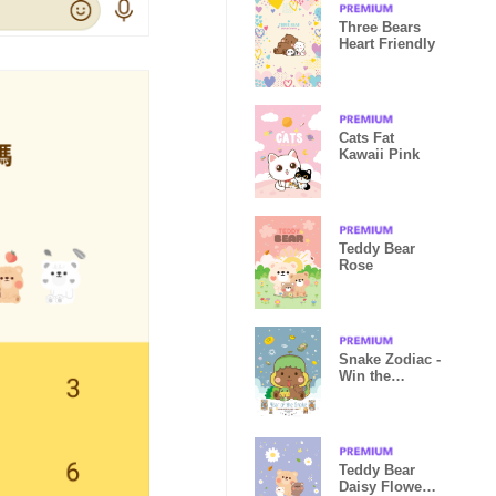
Three Bears
Heart Friendly
Cats Fat
Kawaii Pink
Teddy Bear
Rose
Snake Zodiac -
Win the
lottery&Gambl
e I
Teddy Bear
Daisy Flower