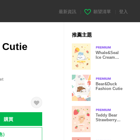
最新資訊
|
願望清單
|
登入
推薦主題
 Cutie
Whale&Seal
Ice Cream
Lovely
et
Bear&Duck
Fashion Cutie
Teddy Bear
購買
Strawberry
Cutie
飽）