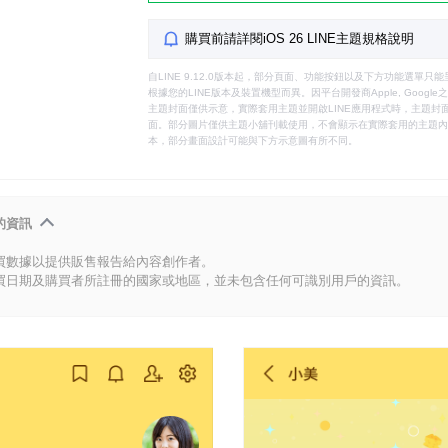
購買前請詳閱iOS 26 LINE主題規格說明
自LINE 9.12.0版本起，部分頁面、功能按鈕以及下方功能選單
根據您的LINE版本及裝置機型而異。因平台開發商Apple, Goog
主題封面僅供示意，實際套用主題並開啟LINE應用程式時，主題封面
面。部分圖片僅供主題小舖刊載使用，不會顯示在實際套用的主題內。
本，部分畫面設計可能與下方示意圖有所不同。
的資訊
買數據以提供販售報告給內容創作者。
買日期及購買者所註冊的國家或地區，並未包含任何可識別用戶的資訊。