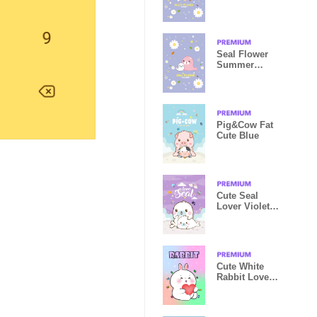
Violet
Seal Flower
Summer
Violet
Pig&Cow Fat
Cute Blue
Cute Seal
Lover Violet
Line
Cute White
Rabbit Love
Pastel Theme